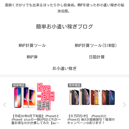
面倒くさがりでも出来るほったらかし投資術。MNPを使ったお小遣い稼ぎの秘
技伝授。
簡単お小遣い稼ぎブログ
MNP計算ツール
MNP計算ツール(SIM版）
MNP弾
日数計算
お小遣い稼ぎ
携帯電話
携帯電話
株
Mを
【平成30年9月下旬版】iPhone8と
【６万円引き】 iPhoneXSと
【3
く
iPhone8 plusの一括0円はどれが一
iPhoneXS MAXが超絶割引！秘密の
績
てし
番お得なのか計算してみた【au
キャンペーンIDあります！
編】