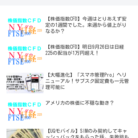
【株価指数CFD】今週はとりあえず安
定の1週間でした。来週から値上がり
なるか？
【株価指数CFD】明日9月26日は日経
225の配当が1万円超え！
【大幅進化】「スマホ管理Pro」へリ
ニューアル！サブスク固定費も一元管
理可能に
アメリカの株価に不穏な動き？
【UQモバイル】SIMのみ契約してキャ
ッシュバックをもらった話。失敗談も