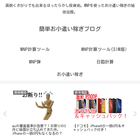
面倒くさがりでも出来るほったらかし投資術。MNPを使ったお小遣い稼ぎの秘
技伝授。
簡単お小遣い稼ぎブログ
MNP計算ツール
MNP計算ツール(SIM版）
MNP弾
日数計算
お小遣い稼ぎ
携帯電話
携帯電話
ト
用日
auの審査基準が改悪？！お祭りの3
【ドコモ】iPhone8が一括0円＆キ
【3
月に暗雲が立ち込めてきた件。
ャッシュバック付き！
実
iPhoneの一括0円もなくなるの？