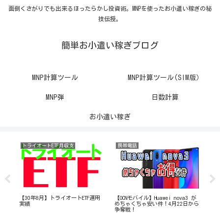
面倒くさがりでも出来るほったらかし投資術。MNPを使ったお小遣い稼ぎの秘
技伝授。
簡単お小遣い稼ぎブログ
MNP計算ツール
MNP計算ツール(SIM版）
MNP弾
日数計算
お小遣い稼ぎ
トライオートETF月収支
携帯電話
株
用実
【30年8月】トライオートETF運用
【OCNモバイル】Huawei nova3 が
【3
実績
めちゃくちゃ安い件！4月22日から
績
争奪戦！