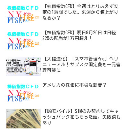
【株価指数CFD】今週はとりあえず安
定の1週間でした。来週から値上がり
なるか？
【株価指数CFD】明日9月26日は日経
225の配当が1万円超え！
【大幅進化】「スマホ管理Pro」へリ
ニューアル！サブスク固定費も一元管
理可能に
アメリカの株価に不穏な動き？
【UQモバイル】SIMのみ契約してキャ
ッシュバックをもらった話。失敗談も
あり