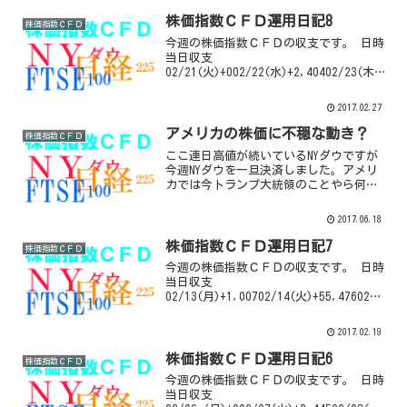
株価指数ＣＦＤ運用日記8
株価指数ＣＦＤ
今週の株価指数ＣＦＤの収支です。 日時
当日収支
02/21(火)+002/22(水)+2,40402/23(木)-
54802/24(金)-644先週はNYダウを決済
し、今週はNYダウが一度調整のために値
2017.02.27
下がりすると見て売りポジションを持っ
てみ...
アメリカの株価に不穏な動き？
株価指数ＣＦＤ
ここ連日高値が続いているNYダウですが
今週NYダウを一旦決済しました。アメリ
カでは今トランプ大統領のことやら何や
らでごちゃごちゃしているというのにこ
んなに高値が続いていると何かあるので
2017.06.18
は…？と考えてしまいます。このブログ
の趣旨であるほったら...
株価指数ＣＦＤ運用日記7
株価指数ＣＦＤ
今週の株価指数ＣＦＤの収支です。 日時
当日収支
02/13(月)+1,00702/14(火)+55,47602/1
5(水)+2,67402/16(木)+002/17(金)+0今
週はついにNYダウを決済していまいまし
2017.02.19
た。ここまで高値が続くと一気...
株価指数ＣＦＤ運用日記6
株価指数ＣＦＤ
今週の株価指数ＣＦＤの収支です。 日時
当日収支