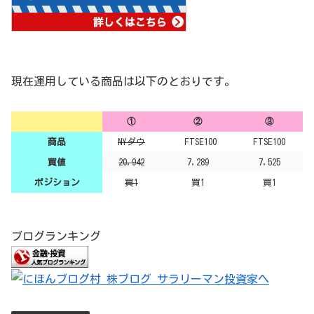
現在運用している商品は以下のとおりです。
①
②
③
商品
NYダウ
FTSE100
FTSE100
買値
20,942
7,289
7,525
ポジション
買1
買1
買1
ブログランキング