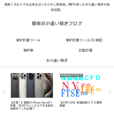
面倒くさがりでも出来るほったらかし投資術。MNPを使ったお小遣い稼ぎの秘
技伝授。
簡単お小遣い稼ぎブログ
MNP計算ツール
MNP計算ツール(SIM版）
MNP弾
日数計算
お小遣い稼ぎ
携帯電話
株価指数CFD月収支
携
【注意！】最新のiPhone15proが1
【30年12月】株価指数ＣＦＤ運用
iP
にす
年間、月2円でレンタルできる超お
実績
げ
得案件？これは罠？
る
た