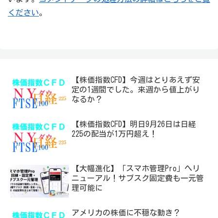
ください
。
【株価指数CFD】今週はとりあえず安
定の1週間でした。来週から値上がり
なるか？
【株価指数CFD】明日9月26日は日経
225の配当が1万円超え！
【大幅進化】「スマホ管理Pro」へリ
ニューアル！サブスク固定費も一元管
理可能に
アメリカの株価に不穏な動き？