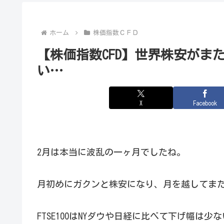
ホーム
株価指数ＣＦＤ
【株価指数CFD】世界株安がま
い…
X
Facebook
2月は本当に波乱の一ヶ月でしたね。
月初めにガクンと株安になり、月を越してま
FTSE100はNYダウや日経に比べて下げ幅