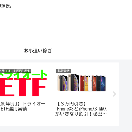
技伝授。
お小遣い稼ぎ
トライオートETF月収支
携帯電話
携帯電話
【30年9月】トライオー
【３万円引き】
【au】i
トETF運用実績
iPhoneXSとiPhoneXS MAX
0円で
がいきなり割引！秘密の
つき！1
キャンペーンIDありま
スマスM
す！
一番お
た！