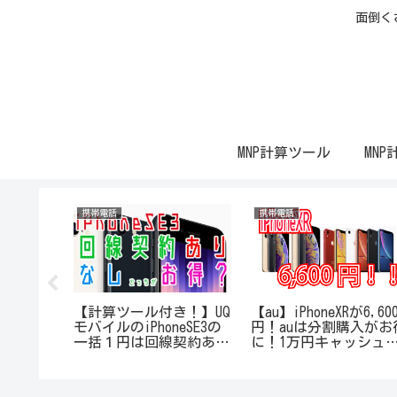
面倒く
MNP計算ツール
MNP
携帯電話
携帯電話
トライオー
【計算ツール付き！】UQ
【au】iPhoneXRが6,60
。今月は
モバイルのiPhoneSE3の
円！auは分割購入がお
一括１円は回線契約あり
に！1万円キャッシュ
となしどっちで購入した
ックで一括0円に！
ほうがお得か計算してみ
た