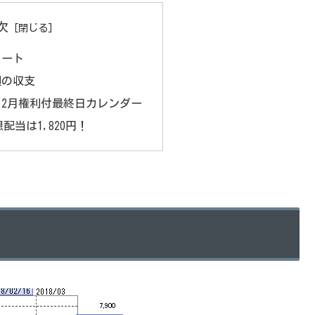
次
ャート
週の収支
金取引2月権利付最終日カレンダー
配当は1,820円！