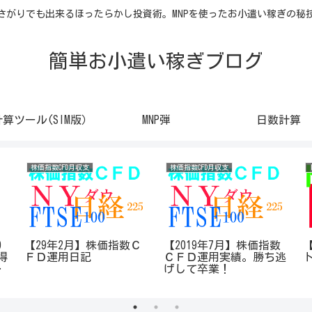
さがりでも出来るほったらかし投資術。MNPを使ったお小遣い稼ぎの秘
簡単お小遣い稼ぎブログ
計算ツール(SIM版）
MNP弾
日数計算
株価指数CFD月収支
株価指数CFD月収支
0
【29年2月】株価指数Ｃ
【2019年7月】株価指数
得
ＦＤ運用日記
ＣＦＤ運用実績。勝ち逃
バ
げして卒業！