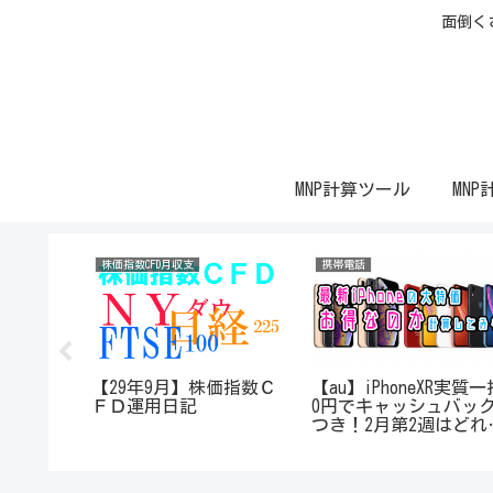
面倒く
MNP計算ツール
MNP
株価指数CFD月収支
携帯電話
 SCV38
【29年9月】株価指数Ｃ
【au】iPhoneXR実質一
キャッシ
ＦＤ運用日記
0円でキャッシュバッ
3月第2週
つき！2月第2週はどれ
番オトク
一番お得か計算してみ
た！