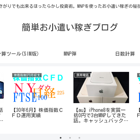
さがりでも出来るほったらかし投資術。MNPを使ったお小遣い稼ぎの秘
簡単お小遣い稼ぎブログ
計算ツール(SIM版）
MNP弾
日数計算
株価指数CFD月収支
携帯電話
括
【30年6月】株価指数Ｃ
【au】iPhone8を実質一
ク
ＦＤ運用実績
括0円で3台MNPしてきた
が
話。キャッシュバック18
万円！