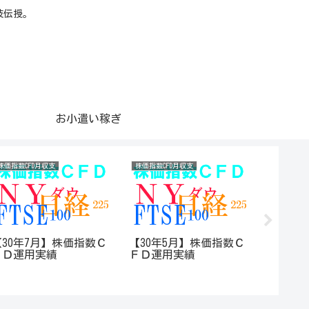
技伝授。
お小遣い稼ぎ
株価指数CFD月収支
株価指数CFD月収支
携帯電話
【30年7月】株価指数Ｃ
【30年5月】株価指数Ｃ
【３万
ＦＤ運用実績
ＦＤ運用実績
iPhoneX
がいき
キャンペ
す！