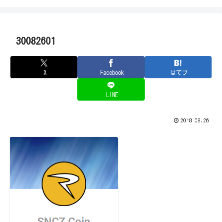
30082601
X
Facebook
はてブ
LINE
2018.08.26