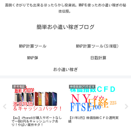
面倒くさがりでも出来るほったらかし投資術。MNPを使ったお小遣い稼ぎの秘
技伝授。
簡単お小遣い稼ぎブログ
MNP計算ツール
MNP計算ツール(SIM版）
MNP弾
日数計算
お小遣い稼ぎ
携帯電話
株価指数CFD月収支
ト
【au】iPhone8が購入サポートなし
【31年3月】株価指数ＣＦＤ運用実
【3
密の
で一括0円＆キャッシュバックあ
績
実
り！やばい案件キタ！