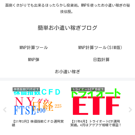
面倒くさがりでも出来るほったらかし投資術。MNPを使ったお小遣い稼ぎの秘
技伝授。
簡単お小遣い稼ぎブログ
MNP計算ツール
MNP計算ツール(SIM版）
MNP弾
日数計算
お小遣い稼ぎ
株価指数CFD月収支
トライオートETF月収支
携
運用
【31年3月】株価指数ＣＦＤ運用実
【31年4月】トライオートETF運用
最新
績
実績。4月はアゲアゲ相場で爆益！
円」
る