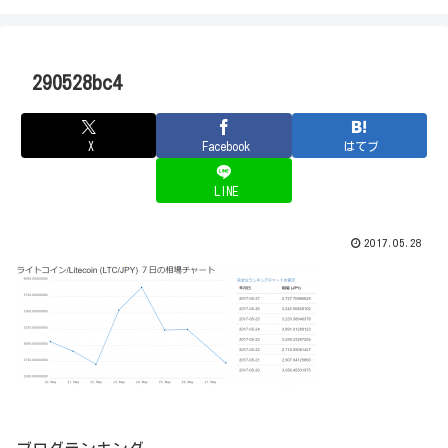
290528bc4
X
Facebook
はてブ
LINE
2017.05.28