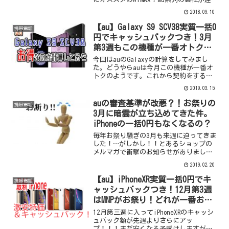
営しているので4G通信もできるのでかな
2018.09.10
り使い勝手がいいので私もお気に入りの
サービスです。私もインターネット回線
【au】Galaxy S9 SCV38実質一括0
携帯電話
が引けない...
円でキャッシュバックつき！3月
第3週もこの機種が一番オトク
だ！
今回はauのGalaxyの計算をしてみまし
た。どうやらauは今月この機種が一番オ
トクのようです。これから契約をする人
は参考にしてみてください。携帯でお小
2019.03.15
遣い稼ぎのやり方はこちらを御覧くださ
い。参考のお店今回計算するにあたって
auの審査基準が改悪？！お祭りの
携帯電話
参考にさせてもら...
3月に暗雲が立ち込めてきた件。
iPhoneの一括0円もなくなるの？
毎年お祭り騒ぎの3月も来週に迫ってきま
した！…がしかし！！とあるショップの
メルマガで衝撃のお知らせがありまし
た。auの審査が改悪されており、市場は
2019.02.20
戦々恐々としております。『とはいって
も3月は良いでしょ』という有難いお声
【au】iPhoneXR実質一括0円でキ
携帯電話
や、ご期待も沢山お寄せ...
ャッシュバックつき！12月第3週
はMNPがお祭り！どれが一番お得
か計算してみた！
12月第三週に入ってiPhoneXRのキャッシ
ュバック額が先週よりさらにアッ
プ！！！まだ安くなる予感はしますがど