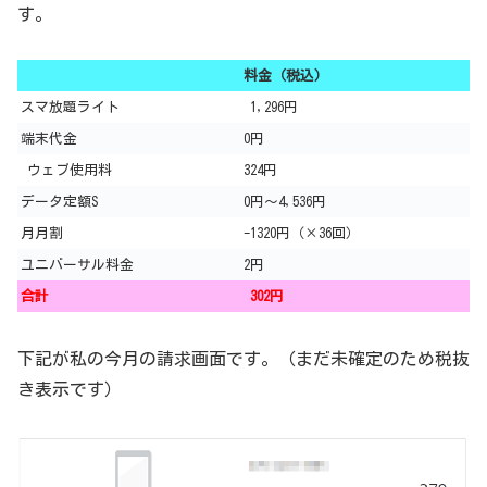
す。
料金（税込）
スマ放題ライト
1,296円
端末代金
0円
ウェブ使用料
324円
データ定額S
0円～4,536円
月月割
-1320円（×36回）
ユニバーサル料金
2円
合計
302円
下記が私の今月の請求画面です。（まだ未確定のため税抜
き表示です）