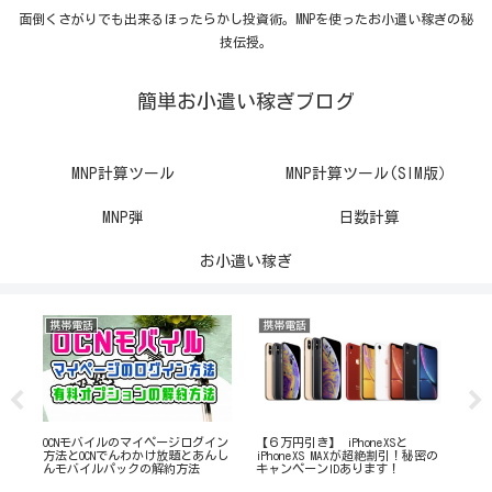
面倒くさがりでも出来るほったらかし投資術。MNPを使ったお小遣い稼ぎの秘
技伝授。
簡単お小遣い稼ぎブログ
MNP計算ツール
MNP計算ツール(SIM版）
MNP弾
日数計算
お小遣い稼ぎ
携帯電話
携帯電話
携
で2
OCNモバイルのマイページログイン
【６万円引き】 iPhoneXSと
【Y
戦
方法とOCNでんわかけ放題とあんし
iPhoneXS MAXが超絶割引！秘密の
て
んモバイルパックの解約方法
キャンペーンIDあります！