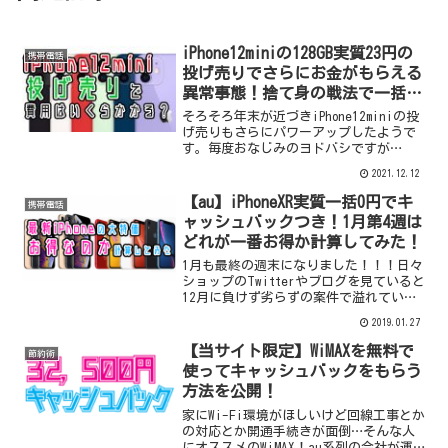
iPhone12miniの128GB実質23円の
携帯電話
投げ売りでさらにお金がもらえる
異常事態！捨て身の戦法で一括購
入よりもお得に？！
そろそろ年末が近づきiPhone12miniの投
げ売りもさらにパワーアップしたようで
す。毎度おなじみのヨドバシですが
iPhone12miniの128GBが実質2年間レンタ
2021.12.12
ルで23円に加えて10000ポイントがもら
えるというボーナスタイムに突...
【au】iPhoneXR実質一括0円でキ
携帯電話
ャッシュバックつき！1月第4週は
どれが一番お得か計算してみた！
1月も最終の週末になりました！！！日々
ショップのTwitterやブログを見ていると
12月に負けず劣らずの案件で溢れていま
すね！これからMNPでiPhoneXRをゲットし
2019.01.27
ようと思っている人は参考にしてみてく
ださい。携帯でお小遣い稼ぎのやり方
【当サイト限定】WiMAXを無料で
節約術
は...
使ってキャッシュバックをもらう
方法を公開！
家にWi-Fi環境がほしいけど回線工事とか
の対応とか開通手続きが面倒…そんな人
にオススメのWiMAX！au系列の会社が運