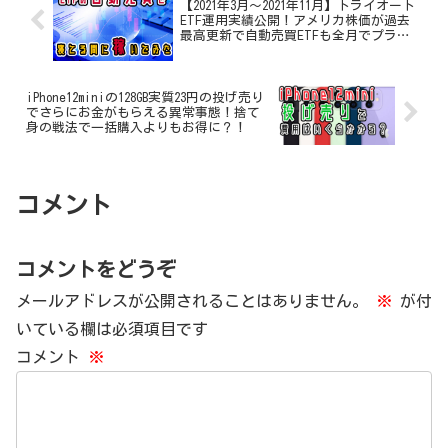
【2021年3月～2021年11月】トライオート
ETF運用実績公開！アメリカ株価が過去
最高更新で自動売買ETFも全月でプラ
ス！
iPhone12miniの128GB実質23円の投げ売り
でさらにお金がもらえる異常事態！捨て
身の戦法で一括購入よりもお得に？！
コメント
コメントをどうぞ
メールアドレスが公開されることはありません。
※
が付
いている欄は必須項目です
コメント
※