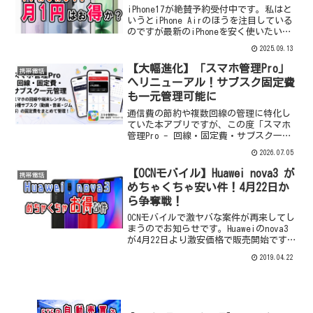
iPhone17が絶賛予約受付中です。私はと
いうとiPhone Airのほうを注目している
のですが最新のiPhoneを安く使いたいと
なるとやはり無印に限りますね。そんな
2025.09.13
iPhone17ですがソフトバンクではすでに2
年間月1円レンタルを打ち出...
【大幅進化】「スマホ管理Pro」
携帯電話
へリニューアル！サブスク固定費
も一元管理可能に
通信費の節約や複数回線の管理に特化し
ていた本アプリですが、この度「スマホ
管理Pro - 回線・固定費・サブスク一元
管理」へと大幅に名前を変えてリニュー
2026.07.05
アルしました！これまでは「スマホの回
線契約」や「端末レンタル」の管理が中
【OCNモバイル】Huawei nova3 が
携帯電話
心でしたが、今回の...
めちゃくちゃ安い件！4月22日か
ら争奪戦！
OCNモバイルで激ヤバな案件が再来してし
まうのでお知らせです。Huaweiのnova3
が4月22日より激安価格で販売開始です！
お得なポイントはコチラ 定価34,800円
2019.04.22
→15,800円 オプション加入で更に3,000
円割引 売却価格は34,...