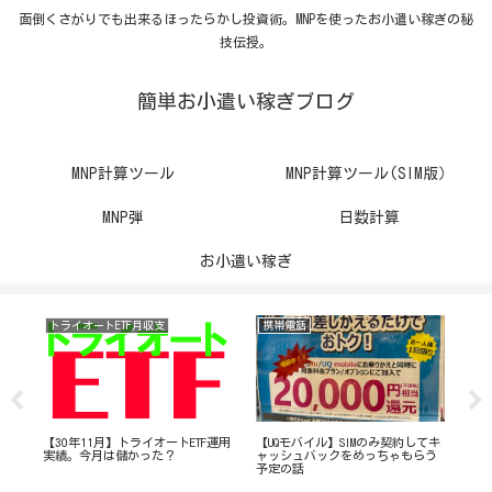
面倒くさがりでも出来るほったらかし投資術。MNPを使ったお小遣い稼ぎの秘
技伝授。
簡単お小遣い稼ぎブログ
MNP計算ツール
MNP計算ツール(SIM版）
MNP弾
日数計算
お小遣い稼ぎ
トライオートETF月収支
携帯電話
携
運用
【30年11月】トライオートETF運用
【UQモバイル】SIMのみ契約してキ
ドコモ
実績。今月は儲かった？
ャッシュバックをめっちゃもらう
iP
予定の話
30