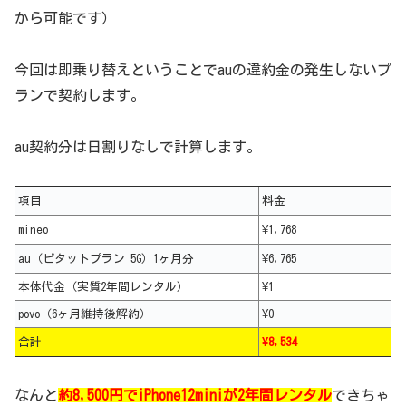
から可能です）
今回は即乗り替えということでauの違約金の発生しないプ
ランで契約します。
au契約分は日割りなしで計算します。
項目
料金
mineo
¥1,768
au（ピタットプラン 5G）1ヶ月分
¥6,765
本体代金（実質2年間レンタル）
¥1
povo（6ヶ月維持後解約）
¥0
合計
¥8,534
なんと
約8,500円でiPhone12miniが2年間レンタル
できちゃ