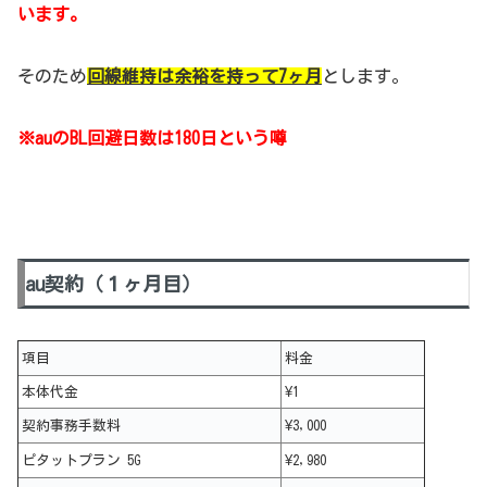
います。
そのため
回線維持は余裕を持って7ヶ月
とします。
※auのBL回避日数は180日という噂
au契約（１ヶ月目）
項目
料金
本体代金
¥1
契約事務手数料
¥3,000
ピタットプラン 5G
¥2,980