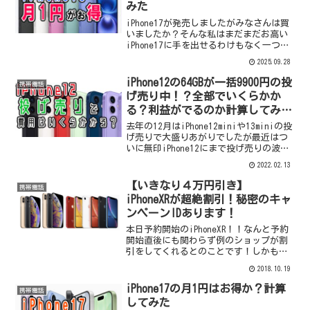
みた
iPhone17が発売しましたがみなさんは買
いましたか？そんな私はまだまだお高い
iPhone17に手を出せるわけもなく一つ前
のiPhone16をお得に購入しました。今回
2025.09.28
はドコモのiPhone16の128GBがめちゃく
ちゃお得だったので2年レ...
iPhone12の64GBが一括9900円の投
携帯電話
げ売り中！？全部でいくらかか
る？利益がでるのか計算してみて
た
去年の12月はiPhone12miniや13miniの投
げ売りで大盛りあがりでしたが最近はつ
いに無印iPhone12にまで投げ売りの波が
きているようです。しかも２年間レンタ
2022.02.13
ルではなく一括の投げ売り価格と２年後
に返却不要というのがでかいですね...
【いきなり４万円引き】
携帯電話
iPhoneXRが超絶割引！秘密のキャ
ンペーンIDあります！
本日予約開始のiPhoneXR！！なんと予約
開始直後にも関わらず例のショップが割
引をしてくれるとのことです！しかもそ
の値引き額がすごい！なんと！４万円引
2018.10.19
きという超絶オトクキャンペーンです！
新iPhoneを手にしてカフェで、職場で、
iPhone17の月1円はお得か？計算
携帯電話
学校でドヤ...
してみた