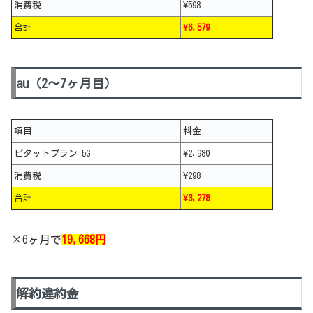
消費税
¥598
合計
¥6,579
au（2～7ヶ月目）
項目
料金
ピタットプラン 5G
¥2,980
消費税
¥298
合計
¥3,278
×6ヶ月で
19,668円
解約違約金