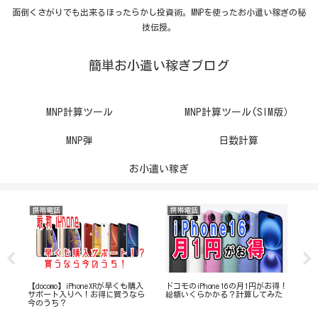
面倒くさがりでも出来るほったらかし投資術。MNPを使ったお小遣い稼ぎの秘
技伝授。
簡単お小遣い稼ぎブログ
MNP計算ツール
MNP計算ツール(SIM版）
MNP弾
日数計算
お小遣い稼ぎ
携帯電話
携帯電話
携
運
【docomo】iPhoneXRが早くも購入
ドコモのiPhone16の月1円がお得！
iP
き
サポート入りへ！お得に買うなら
総額いくらかかる？計算してみた
ah
今のうち？
す