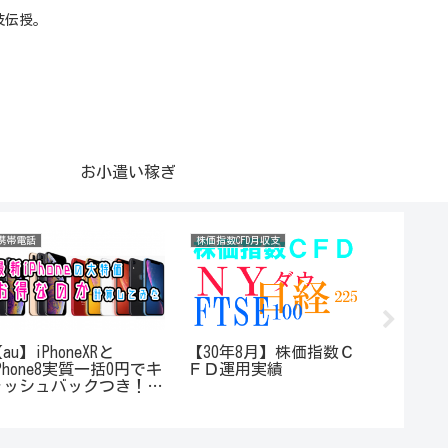
技伝授。
お小遣い稼ぎ
携帯電話
株価指数CFD月収支
株価指数CF
au】iPhoneXRと
【30年8月】株価指数Ｃ
【31年
Phone8実質一括0円でキ
ＦＤ運用実績
ＦＤ運
ャッシュバックつき！3
月第4週はどれが一番お
得か計算してみた！
Phone8の案件を見つけ