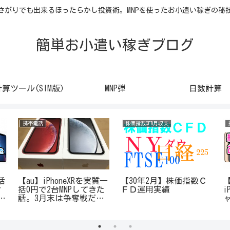
さがりでも出来るほったらかし投資術。MNPを使ったお小遣い稼ぎの秘
簡単お小遣い稼ぎブログ
計算ツール(SIM版）
MNP弾
日数計算
携帯電話
株価指数CFD月収支
括
【au】iPhoneXRを実質一
【30年2月】株価指数Ｃ
【
ク
括0円で2台MNPしてきた
ＦＤ運用実績
i
が
話。3月末は争奪戦だっ
た…
i