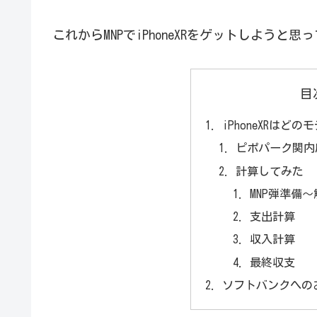
これからMNPでiPhoneXRをゲットしよう
目
iPhoneXRはど
ピポパーク関内
計算してみた
MNP弾準備
支出計算
収入計算
最終収支
ソフトバンクへの