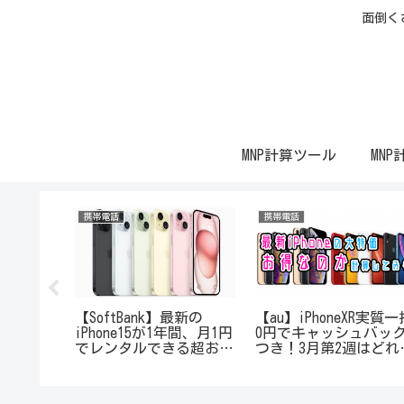
面倒く
MNP計算ツール
MNP
携帯電話
携帯電話
ライオー
【SoftBank】最新の
【au】iPhoneXR実質一
。今月は
iPhone15が1年間、月1円
0円でキャッシュバッ
でレンタルできる超お得
つき！3月第2週はどれ
できる件
一番お得か計算してみ
た！