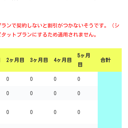
プランで契約しないと割引がつかないそうです。（シ
ピタットプランにするため適用されません。
5ヶ月
目
2ヶ月目
3ヶ月目
4ヶ月目
合計
目
0
0
0
0
0
0
0
0
0
0
0
0