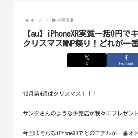
ホーム
携帯電話
【au】iPhoneXR実質一括0
クリスマスMNP祭り！どれが一
X
Facebook
12月第4週はクリスマス！！！
サンタさんのような併売店が我々にプレゼン
今回はそんなiPhoneXRでどのモデルが一番