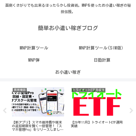
面倒くさがりでも出来るほったらかし投資術。MNPを使ったお小遣い稼ぎの秘
技伝授。
簡単お小遣い稼ぎブログ
MNP計算ツール
MNP計算ツール(SIM版）
MNP弾
日数計算
お小遣い稼ぎ
携帯電話
トライオートETF月収支
携
てキ
【新アプリ】スマホ維持費や端末
【29年11月】トライオートETF運用
【ク
う
の返却期限を賢く一括管理！「ス
実績
超
マホ管理Pro」をリリースしまし
ない
た！
ま