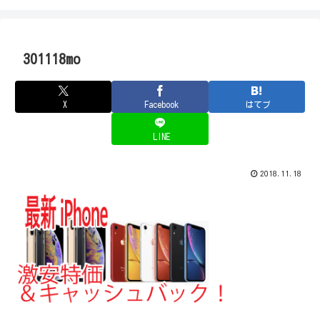
301118mo
X
Facebook
はてブ
LINE
2018.11.18