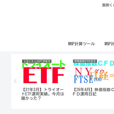
面倒く
MNP計算ツール
MNP
トライオートETF月収支
株価指数CFD月収支
価指数Ｃ
【31年3月】トライオー
【29年4月】株価指数
トETF運用実績。今月は
ＦＤ運用日記
儲かった？