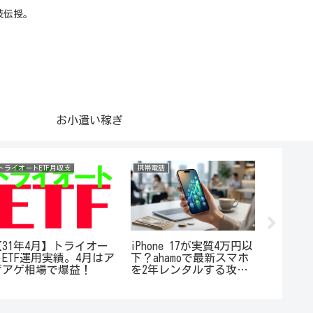
技伝授。
お小遣い稼ぎ
トライオートETF月収支
携帯電話
携帯電話
【31年4月】トライオー
iPhone 17が実質4万円以
【３万
トETF運用実績。4月はア
下？ahamoで最新スマホ
iPhoneX
ゲアゲ相場で爆益！
を2年レンタルする攻略
がいき
法
キャンペ
す！