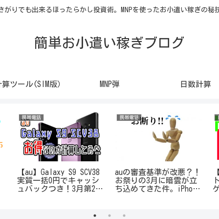
さがりでも出来るほったらかし投資術。MNPを使ったお小遣い稼ぎの秘
簡単お小遣い稼ぎブログ
計算ツール(SIM版）
MNP弾
日数計算
携帯電話
携帯電話
Ｃ
【au】Galaxy S9 SCV38
auの審査基準が改悪？！
実質一括0円でキャッシ
お祭りの3月に暗雲が立
ュバックつき！3月第2週
ち込めてきた件。iPhone
はこの機種が一番オトク
の一括0円もなくなる
だ！
の？