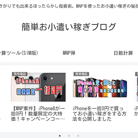
さがりでも出来るほったらかし投資術。MNPを使ったお小遣い稼ぎの秘
簡単お小遣い稼ぎブログ
計算ツール(SIM版）
MNP弾
日数計算
携帯電話
携帯電話
】
【MNP案件】iPhone8が一
iPhoneを一括0円で買っ
i
s
括0円！数量限定の大特
てお小遣い稼ぎをする方
番
価！キャンペーンコード
法を公開しました
た
公開中