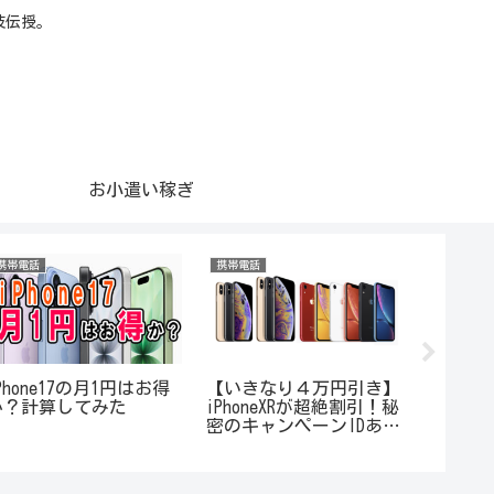
技伝授。
お小遣い稼ぎ
携帯電話
携帯電話
トライオー
Phone17の月1円はお得
【いきなり４万円引き】
【30年
か？計算してみた
iPhoneXRが超絶割引！秘
トETF
密のキャンペーンIDあり
ます！