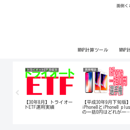
面倒く
MNP計算ツール
MNP
トライオートETF月収支
携帯電話
ライオー
【30年8月】トライオー
【平成30年9月下旬版
トETF運用実績
iPhone8とiPhone8 plu
の一括0円はどれが一
お得なのか計算してみ
【au編】