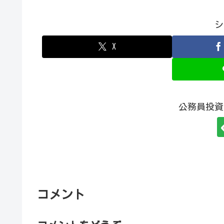
シ
X
公務員投資
コメント