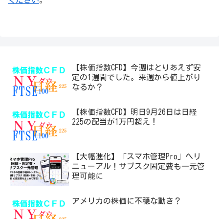
ください
。
【株価指数CFD】今週はとりあえず安
定の1週間でした。来週から値上がり
なるか？
【株価指数CFD】明日9月26日は日経
225の配当が1万円超え！
【大幅進化】「スマホ管理Pro」へリ
ニューアル！サブスク固定費も一元管
理可能に
アメリカの株価に不穏な動き？