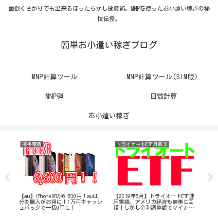
面倒くさがりでも出来るほったらかし投資術。MNPを使ったお小遣い稼ぎの秘
技伝授。
簡単お小遣い稼ぎブログ
MNP計算ツール
MNP計算ツール(SIM版）
MNP弾
日数計算
お小遣い稼ぎ
携帯電話
トライオートETF月収支
携
なし
【au】iPhoneXRが6,600円！auは
【2019年6月】トライオートETF運
【
あ
分割購入がお得に！1万円キャッシ
用実績。アメリカ経済も無事に回
の
ュバックで一括0円に！
復！しかし金利調整額でマイナス
マホ
月に！
た