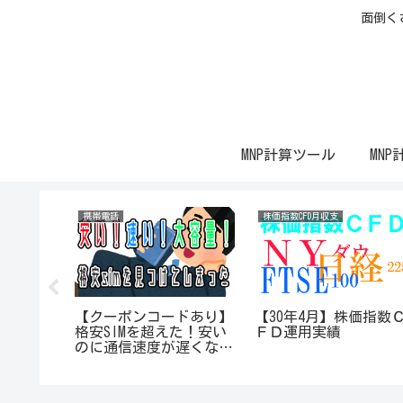
面倒く
MNP計算ツール
MNP
携帯電話
株価指数CFD月収支
価指数Ｃ
【クーポンコードあり】
【30年4月】株価指数
格安SIMを超えた！安い
ＦＤ運用実績
のに通信速度が遅くな
い？！最強格安SIMを見
つけてしまった件