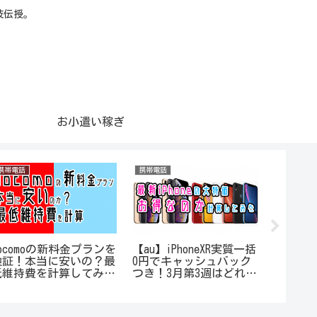
技伝授。
お小遣い稼ぎ
携帯電話
携帯電話
トライオー
docomoの新料金プランを
【au】iPhoneXR実質一括
【201
検証！本当に安いの？最
0円でキャッシュバック
ートET
低維持費を計算してみ
つき！3月第3週はどれが
効果で
た！
一番お得か計算してみ
たのに
た！