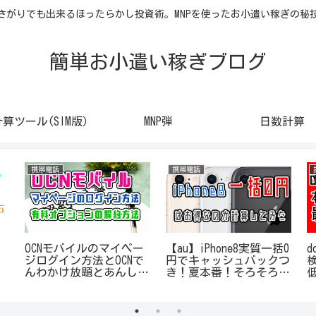
さがりでも出来るほったらかし投資術。MNPを使ったお小遣い稼ぎの秘
簡単お小遣い稼ぎブログ
計算ツール(SIM版）
MNP弾
日数計算
携帯電話
携帯電話
Ｃ
OCNモバイルのマイペー
【au】iPhone8実質一括0
ジログイン方法とOCNで
円でキャッシュバックつ
んわかけ放題とあんしん
き！夏本番！そろそろお
モバイルパックの解約方
いしいか？！
法