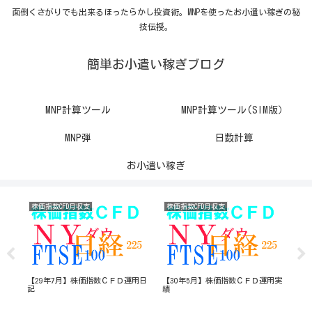
面倒くさがりでも出来るほったらかし投資術。MNPを使ったお小遣い稼ぎの秘
技伝授。
簡単お小遣い稼ぎブログ
MNP計算ツール
MNP計算ツール(SIM版）
MNP弾
日数計算
お小遣い稼ぎ
株価指数CFD月収支
株価指数CFD月収支
携
F運
【29年7月】株価指数ＣＦＤ運用日
【30年5月】株価指数ＣＦＤ運用実
最新
し
記
績
円」
る