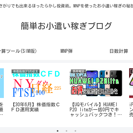
さがりでも出来るほったらかし投資術。MNPを使ったお小遣い稼ぎの秘
簡単お小遣い稼ぎブログ
計算ツール(SIM版）
MNP弾
日数計算
株価指数CFD月収支
携帯電話
を
【30年6月】株価指数Ｃ
【UQモバイル】HUAWEI
i
最
ＦＤ運用実績
P20 liteが一括0円でキ
ャッシュバックつき！2
月第3週はお得なのか計
算してみた！