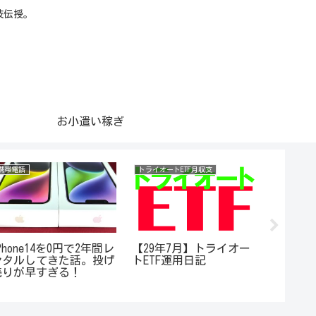
技伝授。
お小遣い稼ぎ
携帯電話
トライオートETF月収支
携帯電話
Phone14を0円で2年間レ
【29年7月】トライオー
邪道！
ンタルしてきた話。投げ
トETF運用日記
低資金
売りが早すぎる！
がらせ
円の副