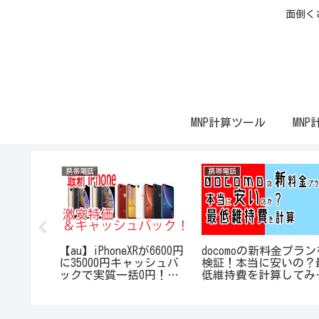
面倒く
MNP計算ツール
MNP
携帯電話
携帯電話
6eを1万円
【au】iPhoneXRが6600円
docomoの新料金プラン
！
に35000円キャッシュバ
検証！本当に安いの？
ックで実質一括0円！計
低維持費を計算してみ
算したら64GBが一番お得
た！
だった