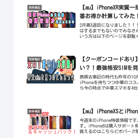
【au】iPhoneXR
携帯電話
番お得か計算してみた
2月第3週目になりました！
はするまでもないのでみなさん
いう方は以下のページを御覧く
【クーポンコードあり】
携帯電話
い？！最強格安SIMを
携帯古事記の時代も昨年の1
iPhoneを持ちつつ中華の
ら今の時点で中華スマホを4台
【au】iPhoneXSと
携帯電話
今週末のiPhone特価情報で
す。iPhone8は購入サポート
買えるのはこちらピポパーク関