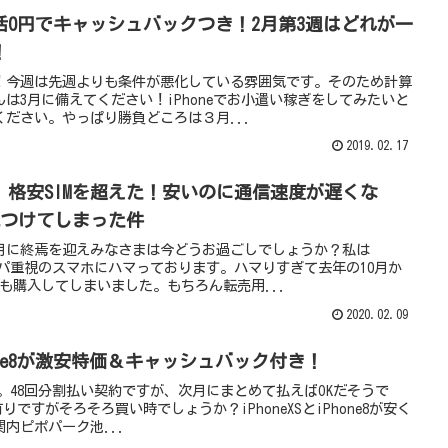
実質一括0円でキャッシュバックつき！2月第3週はどれが一
！
！！今週は先週よりも条件が悪化している雰囲気です。そのため計算
は3月に備えてください！iPhoneでお小遣い稼ぎをしてみたいと
ださい。やっぱり勝負どころは３月...
2019.02.17
格安SIMを超えた！安いのに通信速度が遅くな
見つけてしまった件
0月に終焉を迎えみなさまは今どうお過ごしでしょうか？私は
コスパ重視のスマホにハマっております。ハマりすぎて去年の10月か
も購入してしまいました。もちろん転売用...
2020.02.09
iPhone8が激安特価＆キャッシュバック付き！
す。48回分割払い契約ですが、次月にまとめて払えばOKだそうで
有りですがそろそろ買い時でしょうか？iPhoneXSとiPhone8が安く
内ピポパーク池...