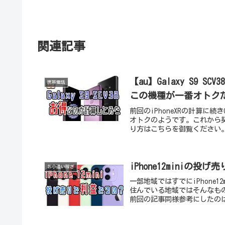
関連記事
【au】Galaxy S9
携帯電話
この機種が一番オトク
前回のiPhoneXRの計算に
オトクのようです。これから
り方はこちらを御覧ください。
iPhone12mini
お小遣い稼ぎ
一部地域ではすでにiPhone
住んでいる地域ではそんなも
前回の記事同様参考にしたのは