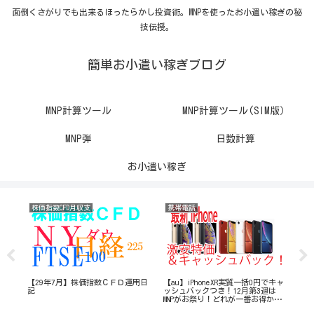
面倒くさがりでも出来るほったらかし投資術。MNPを使ったお小遣い稼ぎの秘
技伝授。
簡単お小遣い稼ぎブログ
MNP計算ツール
MNP計算ツール(SIM版）
MNP弾
日数計算
お小遣い稼ぎ
株価指数CFD月収支
携帯電話
株
F運
【29年7月】株価指数ＣＦＤ運用日
【au】iPhoneXR実質一括0円でキャ
【2
年
記
ッシュバックつき！12月第3週は
記
MNPがお祭り！どれが一番お得か計
算してみた！