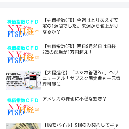
【株価指数CFD】今週はとりあえず安
定の1週間でした。来週から値上がり
なるか？
【株価指数CFD】明日9月26日は日経
225の配当が1万円超え！
【大幅進化】「スマホ管理Pro」へリ
ニューアル！サブスク固定費も一元管
理可能に
アメリカの株価に不穏な動き？
【UQモバイル】SIMのみ契約してキャ