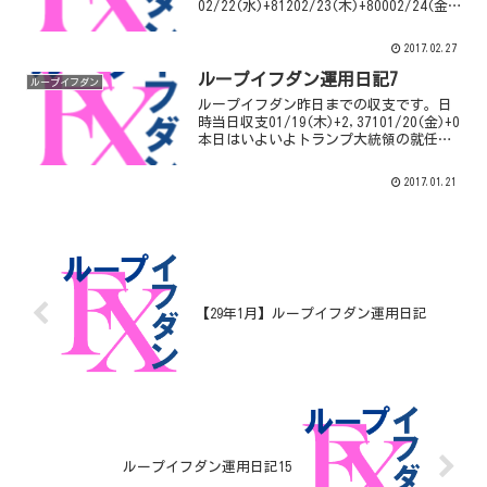
02/22(水)+81202/23(木)+80002/24(金)+
0先週からユーロ円が円高になってしまい
ました。ユーロ円のループイフダンを稼
2017.02.27
働させた週から円高になるとは…しかも
これからまた一段と...
ループイフダン運用日記7
ループイフダン
ループイフダン昨日までの収支です。日
時当日収支01/19(木)+2,37101/20(金)+0
本日はいよいよトランプ大統領の就任式
ですね。夜中に相場が乱高下する予感で
す。累計確定利益¥ 11,879ＦＸの自動売
2017.01.21
買「ループイフダン」を始めたい...
【29年1月】ループイフダン運用日記
ループイフダン運用日記15