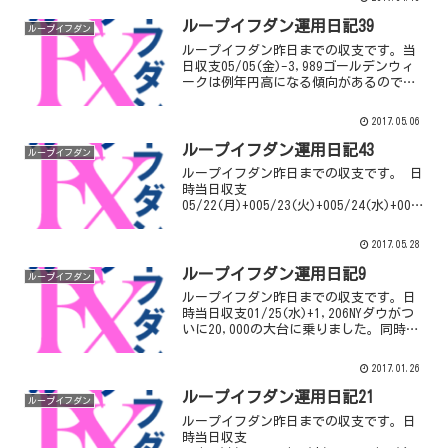
れ以上ユーロ円のループイフダンのロン
グを稼働させているとヤ...
ループイフダン運用日記39
ループイフダン
ループイフダン昨日までの収支です。当
日収支05/05(金)-3,989ゴールデンウィ
ークは例年円高になる傾向があるのでシ
ョートプログラムを稼働させていました
が、全然そんなことはなくどんどん円安
2017.05.06
に動きましたね。完全に読みが外れまし
た…日曜日は...
ループイフダン運用日記43
ループイフダン
ループイフダン昨日までの収支です。 日
時当日収支
05/22(月)+005/23(火)+005/24(水)+005/
25(木)+005/26(金)+0そろそろループイ
フダンを復活させる頃合いでしょうか…
2017.05.28
次はもう少しローリスクの組み合わせに
しよ...
ループイフダン運用日記9
ループイフダン
ループイフダン昨日までの収支です。日
時当日収支01/25(水)+1,206NYダウがつ
いに20,000の大台に乗りました。同時に
運用しているCFDで売り確定したいけど我
慢です。累計確定利益¥ 13,488ＦＸの自
2017.01.26
動売買「ループイフダン」を始...
ループイフダン運用日記21
ループイフダン
ループイフダン昨日までの収支です。日
時当日収支