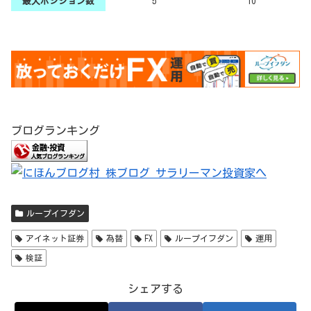
最大ポジション数
5
10
ブログランキング
ループイフダン
アイネット証券
為替
FX
ループイフダン
運用
検証
シェアする