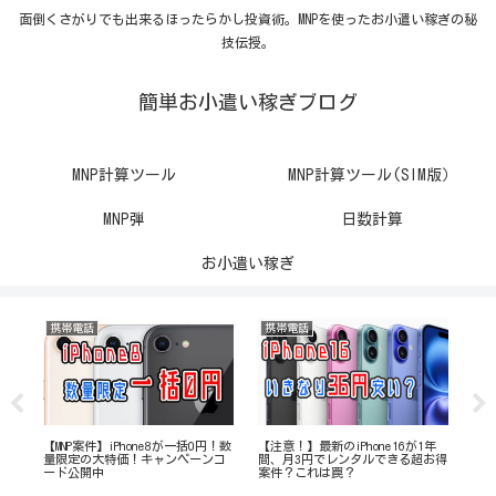
面倒くさがりでも出来るほったらかし投資術。MNPを使ったお小遣い稼ぎの秘
技伝授。
簡単お小遣い稼ぎブログ
MNP計算ツール
MNP計算ツール(SIM版）
MNP弾
日数計算
お小遣い稼ぎ
携帯電話
携帯電話
携
運用
【MNP案件】iPhone8が一括0円！数
【注意！】最新のiPhone16が1年
【
量限定の大特価！キャンペーンコ
間、月3円でレンタルできる超お得
の
ード公開中
案件？これは罠？
マホ
た