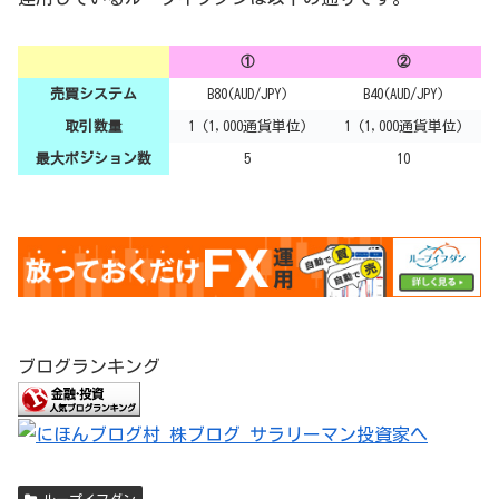
①
②
売買システム
B80(AUD/JPY)
B40(AUD/JPY)
取引数量
1 (1,000通貨単位)
1 (1,000通貨単位)
最大ポジション数
5
10
ブログランキング
ループイフダン