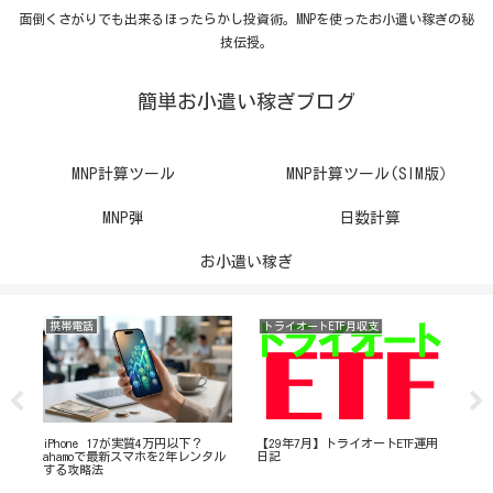
面倒くさがりでも出来るほったらかし投資術。MNPを使ったお小遣い稼ぎの秘
技伝授。
簡単お小遣い稼ぎブログ
MNP計算ツール
MNP計算ツール(SIM版）
MNP弾
日数計算
お小遣い稼ぎ
携帯電話
トライオートETF月収支
携
で使
iPhone 17が実質4万円以下？
【29年7月】トライオートETF運用
do
ahamoで最新スマホを2年レンタル
日記
当
する攻略法
て