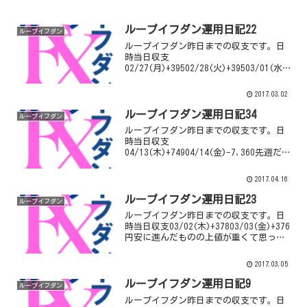
ループイフダン運用日記22
ループイフダン
ループイフダン昨日までの収支です。日
時当日収支
02/27(月)+39502/28(火)+39503/01(水)+
1,991いっそう円高に進むと思いきや円安
に動きましたね。先週からずっと持って
2017.03.02
いたポジションもいくつか決済できまし
た。それ以上に...
ループイフダン運用日記34
ループイフダン
ループイフダン昨日までの収支です。日
時当日収支
04/13(木)+74904/14(金)-7,360先週だけ
で2万円近くのマイナスを出しました…ロ
スカットが計6回ありました。さすがにこ
2017.04.16
れ以上ユーロ円のループイフダンのロン
グを稼働させているとヤ...
ループイフダン運用日記23
ループイフダン
ループイフダン昨日までの収支です。日
時当日収支03/02(木)+37803/03(金)+376
円安に進んだものの上値が重くて思った
よりも利益がでませんね。しかし先月か
ら持っていたポジションをいくつか決済
2017.03.05
できたのでよかったです。累計確定利益
¥...
ループイフダン運用日記9
ループイフダン
ループイフダン昨日までの収支です。日