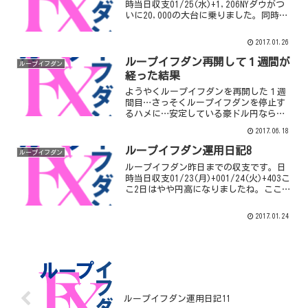
時当日収支01/25(水)+1,206NYダウがつ
いに20,000の大台に乗りました。同時に
運用しているCFDで売り確定したいけど我
慢です。累計確定利益¥ 13,488ＦＸの自
2017.01.26
動売買「ループイフダン」を始...
ループイフダン再開して１週間が
ループイフダン
経った結果
ようやくループイフダンを再開した１週
間目…さっそくループイフダンを停止す
るハメに…安定している豪ドル円なら値
幅が小さいループイフダンを稼働させて
2017.06.18
もしばらくは大丈夫だろうと思っていま
したが初めて１週間で２円以上円安に…
ループイフダン運用日記8
ループイフダン
資金が１０万円程度なので...
ループイフダン昨日までの収支です。日
時当日収支01/23(月)+001/24(火)+403こ
こ2日はやや円高になりましたね。ここか
らどんどん円安になってくれると嬉しい
のですが。累計確定利益¥ 12,282ＦＸの
2017.01.24
自動売買「ループイフダン」を始...
ループイフダン運用日記11