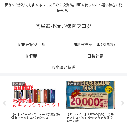
面倒くさがりでも出来るほったらかし投資術。MNPを使ったお小遣い稼ぎの秘
技伝授。
簡単お小遣い稼ぎブログ
MNP計算ツール
MNP計算ツール(SIM版）
MNP弾
日数計算
お小遣い稼ぎ
携帯電話
携帯電話
携
運用
【au】iPhoneXSとiPhone8が激安特
【UQモバイル】SIMのみ契約してキ
iPh
価＆キャッシュバック付き！
ャッシュバックをめっちゃもらう
iP
予定の話
る
（So