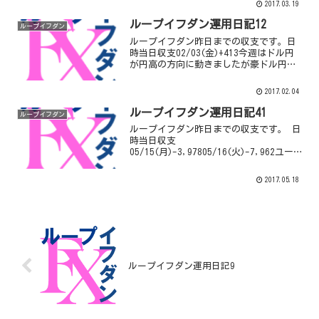
2017.03.19
しょうか。累計確定利益¥ 31,245ＦＸの
自動売...
ループイフダン運用日記12
ループイフダン
ループイフダン昨日までの収支です。日
時当日収支02/03(金)+413今週はドル円
が円高の方向に動きましたが豪ドル円は
そこまで円高になりませんでした。しか
し中々８７円の壁は厚いですね…ループ
2017.02.04
イフダンを本格的に始めた１２月に持っ
たポジションが...
ループイフダン運用日記41
ループイフダン
ループイフダン昨日までの収支です。 日
時当日収支
05/15(月)-3,97805/16(火)-7,962ユーロ
円は順調に円安になってきています。円
安に動いていく度にロスカットの連続…
2017.05.18
対してドル円は水曜日になりようやく調
整らしい動きが出て円高...
ループイフダン運用日記9