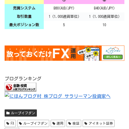
売買システム
B80(AUD/JPY)
B40(AUD/JPY)
取引数量
1 (1,000通貨単位)
1 (1,000通貨単位)
最大ポジション数
5
10
ブログランキング
ループイフダン
FX
ループイフダン
運用
検証
アイネット証券