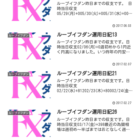
ループイフダン昨日までの収支です。 日
時当日収支
05/29(月)+005/30(火)+005/31(水)+006/
01(木)+006/02(金)+0週末に少しだけ円
高になりましたがまだまだ円高になって
2017.06.03
もらわないと…保持している売りポジシ
ョン...
ループイフダン運用日記13
ループイフダン
ループイフダン昨日までの収支です。日
時当日収支02/06(月)+0週初めから1円近
く円高になりました。いつ昨年の円安か
らの調整が入るのでしょうか…ループイ
フダンは一方方向への動きには弱いので
2017.02.07
少しヒヤヒヤしています。累計確定利益¥
17,53...
ループイフダン運用日記21
ループイフダン
ループイフダン昨日までの収支です。日
時当日収支
02/22(水)+81202/23(木)+80002/24(金)+
0先週からユーロ円が円高になってしまい
ました。ユーロ円のループイフダンを稼
2017.02.27
働させた週から円高になるとは…しかも
これからまた一段と...
ループイフダン運用日記26
ループイフダン
ループイフダン昨日までの収支です。日
時当日収支03/17(金)+398最近の為替相
場は週初め～半ばまではおとなしく週末
に動く傾向がありますね。それだけ最近
は動くための材料が少ないということで