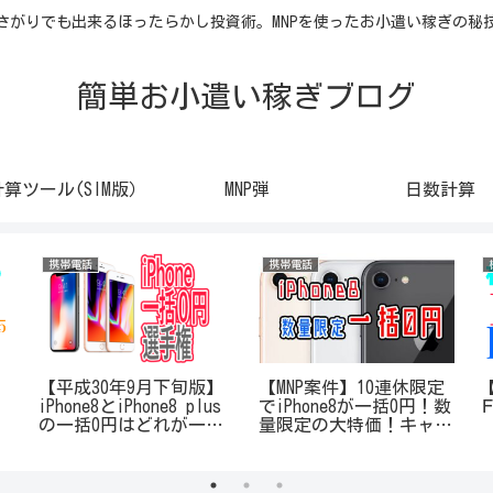
さがりでも出来るほったらかし投資術。MNPを使ったお小遣い稼ぎの秘
簡単お小遣い稼ぎブログ
計算ツール(SIM版）
MNP弾
日数計算
携帯電話
携帯電話
Ｃ
【平成30年9月下旬版】
【MNP案件】10連休限定
iPhone8とiPhone8 plus
でiPhone8が一括0円！数
の一括0円はどれが一番
量限定の大特価！キャン
お得なのか計算してみた
ペーンキーワード公開中
【au編】