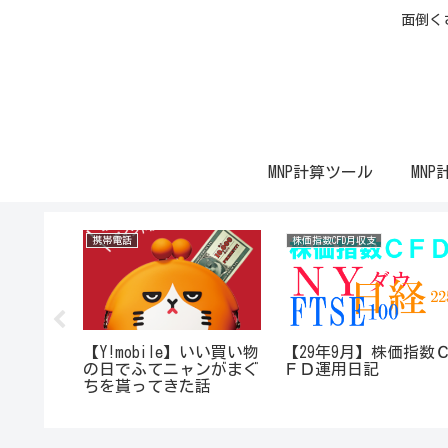
面倒く
MNP計算ツール
MNP
携帯電話
株価指数CFD月収支
ンを検
【Y!mobile】いい買い物
【29年9月】株価指数
の？最低
の日でふてニャンがまぐ
ＦＤ運用日記
てみた！
ちを貰ってきた話