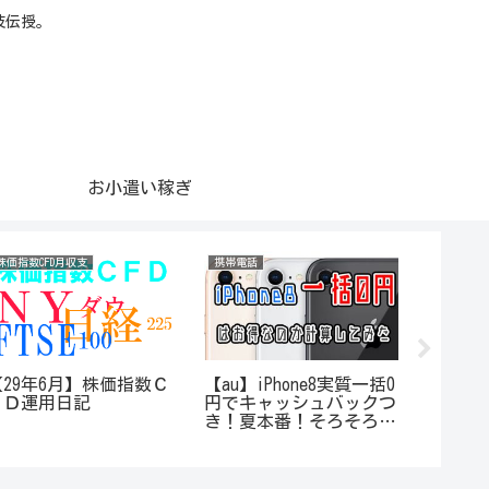
技伝授。
お小遣い稼ぎ
株価指数CFD月収支
携帯電話
携帯電話
【29年6月】株価指数Ｃ
【au】iPhone8実質一括0
iPhon
ＦＤ運用日記
円でキャッシュバックつ
タルす
き！夏本番！そろそろお
いしいか？！