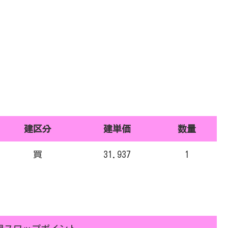
建区分
建単価
数量
買
31.937
1