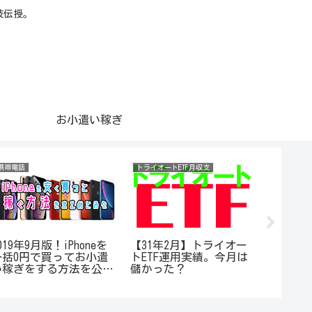
技伝授。
お小遣い稼ぎ
携帯電話
トライオートETF月収支
トライオー
019年9月版！iPhoneを
【31年2月】トライオー
【30年
一括0円で買ってお小遣
トETF運用実績。今月は
トETF
い稼ぎをする方法を公開
儲かった？
しました