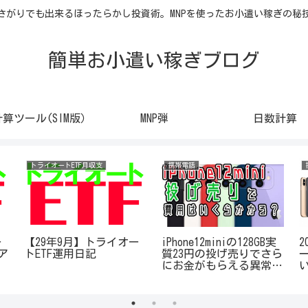
さがりでも出来るほったらかし投資術。MNPを使ったお小遣い稼ぎの秘
簡単お小遣い稼ぎブログ
計算ツール(SIM版）
MNP弾
日数計算
トライオートETF月収支
携帯電話
ー
【29年9月】トライオー
iPhone12miniの128GB実
2
ア
トETF運用日記
質23円の投げ売りでさら
にお金がもらえる異常事
態！捨て身の戦法で一括
購入よりもお得に？！