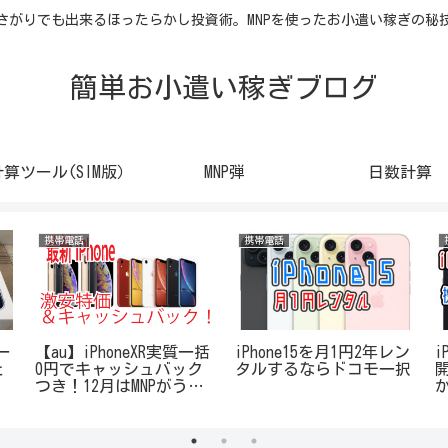
さがりでも出来るほったらかし投資術。MNPを使ったお小遣い稼ぎの秘
簡単お小遣い稼ぎブログ
計算ツール(SIM版）
MNP弾
日数計算
携帯電話
携帯電話
一
【au】iPhoneXR実質一括
iPhone15を月1円2年レン
i
た
0円でキャッシュバック
タルするならドコモ一択
つき！12月はMNPがうま
い！どれが一番お得か計
算してみた！