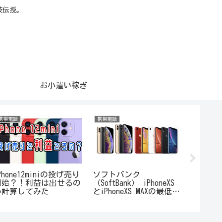
技伝授。
お小遣い稼ぎ
携帯電話
携帯電話
携帯電話
Phone12miniの投げ売り
ソフトバンク
【docom
開始？！利益は出せるの
（SoftBank） iPhoneXS
くも購
か計算してみた
とiPhoneXS MAXの最低維
へ！お
持費。平成30年10月版
うち？