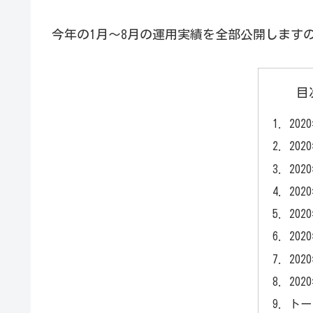
今年の1月～8月の運用実績を全部公開します
目
20
20
20
20
20
20
20
20
トー