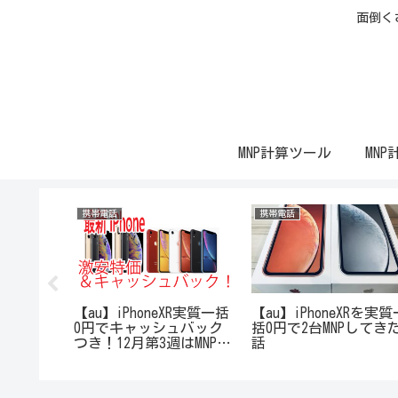
面倒く
MNP計算ツール
MNP
携帯電話
携帯電話
XR実質一括
【au】iPhoneXR実質一括
【au】iPhoneXRを実質
ュバック
0円でキャッシュバック
括0円で2台MNPしてき
週はどれが
つき！12月第3週はMNPが
話
してみ
お祭り！どれが一番お得
か計算してみた！