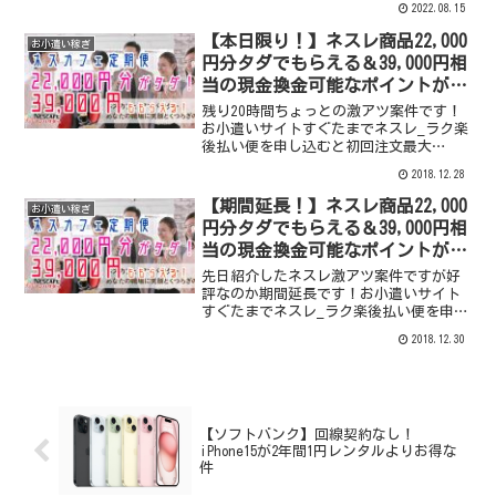
2022.08.15
（1P＝1円）moppy登録はこちら手順 ポイ
ントサイトのmoppy（モッピー...
【本日限り！】ネスレ商品22,000
お小遣い稼ぎ
円分タダでもらえる＆39,000円相
当の現金換金可能なポイントがも
らえる！世界同時株安で出した損
残り20時間ちょっとの激アツ案件です！
失をここで補え！
お小遣いサイトすぐたまでネスレ_ラク楽
後払い便を申し込むと初回注文最大
22,000円分の商品が無料
2018.12.28
78,000mile（39,000円相当）→現金に換
金可能がもらえちゃいます！ついでに
【期間延長！】ネスレ商品22,000
お小遣い稼ぎ
XBM（ビットマイ...
円分タダでもらえる＆39,000円相
当の現金換金可能なポイントがも
らえる！世界同時株安で出した損
先日紹介したネスレ激アツ案件ですが好
失をここで補え！
評なのか期間延長です！お小遣いサイト
すぐたまでネスレ_ラク楽後払い便を申し
込むと初回注文最大22,000円分の商品が
2018.12.30
無料78,000mile（39,000円相当）→現金
に換金可能がもらえちゃいます！つい
で...
【ソフトバンク】回線契約なし！
iPhone15が2年間1円レンタルよりお得な
件