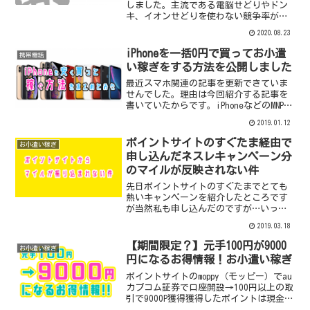
しました。主流である電脳せどりやドン
キ、イオンせどりを使わない競争率が低
く低資金で始められるせどりです。サラ
2020.08.23
リーマンなど普段仕事をしながらお小遣
い程度の副収入を得られる副業というコ
iPhoneを一括0円で買ってお小遣
携帯電話
ンセプトで書いてみました...
い稼ぎをする方法を公開しました
最近スマホ関連の記事を更新できていま
せんでした。理由は今回紹介する記事を
書いていたからです。iPhoneなどのMNPで
お小遣い稼ぎをする方法今回なぜこのよ
2019.01.12
うな記事を書こうと思ったというとそう
いや携帯乞食のやり方を1から書いたこと
ポイントサイトのすぐたま経由で
お小遣い稼ぎ
ないなぁ…と...
申し込んだネスレキャンペーン分
のマイルが反映されない件
先日ポイントサイトのすぐたまでとても
熱いキャンペーンを紹介したところです
が当然私も申し込んだのですが…いっこ
うに参加履歴に反映されずマイルが未だ
2019.03.18
に振り込まれません。承認条件として3回
の受け取り完了だったので、しっかりと3
【期間限定？】元手100円が9000
お小遣い稼ぎ
回受け取ったのですが...
円になるお得情報！お小遣い稼ぎ
ポイントサイトのmoppy（モッピー）でau
カブコム証券で口座開設→100円以上の取
引で9000P獲得獲得したポイントは現金や
アマゾンギフト券などに交換できます。