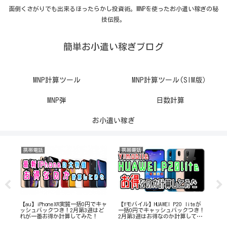
面倒くさがりでも出来るほったらかし投資術。MNPを使ったお小遣い稼ぎの秘
技伝授。
簡単お小遣い稼ぎブログ
MNP計算ツール
MNP計算ツール(SIM版）
MNP弾
日数計算
お小遣い稼ぎ
携帯電話
携帯電話
株
の投
【au】iPhoneXR実質一括0円でキャ
【Yモバイル】HUAWEI P20 liteが
【3
ッシュバックつき！2月第3週はど
一括0円でキャッシュバックつき！
績
て
れが一番お得か計算してみた！
2月第3週はお得なのか計算してみ
た！