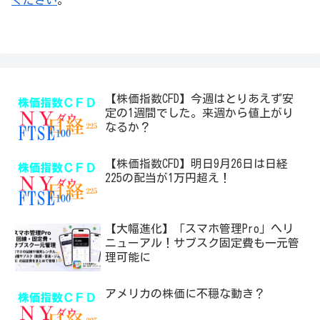
ください
。
【株価指数CFD】今週はとりあえず安
定の1週間でした。来週から値上がり
なるか？
【株価指数CFD】明日9月26日は日経
225の配当が1万円超え！
【大幅進化】「スマホ管理Pro」へリ
ニューアル！サブスク固定費も一元管
理可能に
アメリカの株価に不穏な動き？