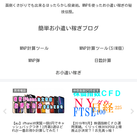
面倒くさがりでも出来るほったらかし投資術。MNPを使ったお小遣い稼ぎの秘
技伝授。
簡単お小遣い稼ぎブログ
MNP計算ツール
MNP計算ツール(SIM版）
MNP弾
日数計算
お小遣い稼ぎ
携帯電話
株価指数CFD月収支
携
が1
【au】iPhoneXR実質一括0円でキャ
【2019年5月】株価指数ＣＦＤ運
【計
超お
ッシュバックつき！2月第3週はど
用実績。くりっく株365CFDは上場
のi
れが一番お得か計算してみた！
廃止が決定？！お先真っ暗！
あ
が